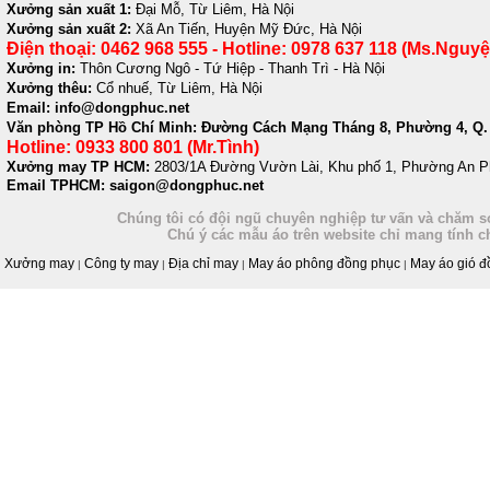
Xưởng sản xuất 1:
Đại Mỗ, Từ Liêm, Hà Nội
Xưởng sản xuất 2:
Xã An Tiến, Huyện Mỹ Đức, Hà Nội
Điện thoại: 0462 968 555 - Hotline: 0978 637 118 (Ms.Nguyệ
Xưởng in:
Thôn Cương Ngô - Tứ Hiệp - Thanh Trì - Hà Nội
Xưởng thêu:
Cổ nhuế, Từ Liêm, Hà Nội
Email: info@dongphuc.net
Văn phòng TP Hồ Chí Minh:
Đường Cách Mạng Tháng 8, Phường 4, Q. 
Hotline: 0933 800 801 (Mr.Tình)
Xưởng may TP HCM:
2803/1A Đường Vườn Lài, Khu phố 1, Phường An P
Email TPHCM: saigon@dongphuc.net
Chúng tôi có đội ngũ chuyên nghiệp tư vấn và chăm só
Chú ý các mẫu áo trên website chỉ mang tính 
Xưởng may
Công ty may
Địa chỉ may
May áo phông đồng phục
May áo gió đ
|
|
|
|