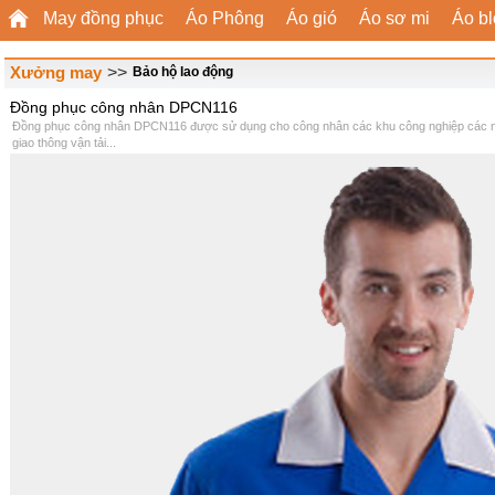
May đồng phục
Áo Phông
Áo gió
Áo sơ mi
Áo b
Xưởng may
>>
Bảo hộ lao động
Đồng phục công nhân DPCN116
Đồng phục công nhân DPCN116 được sử dụng cho công nhân các khu công nghiệp các ngà
giao thông vận tải...