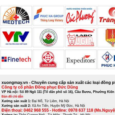
xuongmay.vn - Chuyên cung cấp sản xuất các loại đồng 
Công ty cổ phần Đồng phục Đức Dũng
VP Hà nội: Số 89 Ngõ 111 (Tổ dân phố số 16), Cầu Bươu, Phường Kiến
Bản đồ chỉ dẫn
Xưởng sản xuất 1:
Đại Mỗ, Từ Liêm, Hà Nội
Xưởng sản xuất 2:
Xã An Tiến, Huyện Mỹ Đức, Hà Nội
Điện thoại: 0462 968 555 - Hotline: 0978 637 118 (Ms.Nguyệ
Xưởng in:
Thôn Cương Ngô - Tứ Hiệp - Thanh Trì - Hà Nội