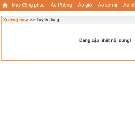
May đồng phục
Áo Phông
Áo gió
Áo sơ mi
Áo b
Xưởng may
>>
Tuyển dụng
Đang cập nhật nội dung!