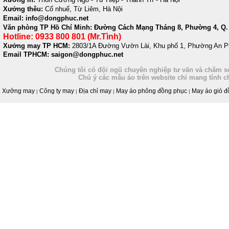
Xưởng thêu:
Cổ nhuế, Từ Liêm, Hà Nội
Email: info@dongphuc.net
Văn phòng TP Hồ Chí Minh:
Đường Cách Mạng Tháng 8, Phường 4, Q. 
Hotline: 0933 800 801 (Mr.Tình)
Xưởng may TP HCM:
2803/1A Đường Vườn Lài, Khu phố 1, Phường An P
Email TPHCM: saigon@dongphuc.net
Chúng tôi có đội ngũ chuyên nghiệp tư vấn và chăm só
Chú ý các mẫu áo trên website chỉ mang tính 
Xưởng may
Công ty may
Địa chỉ may
May áo phông đồng phục
May áo gió đ
|
|
|
|