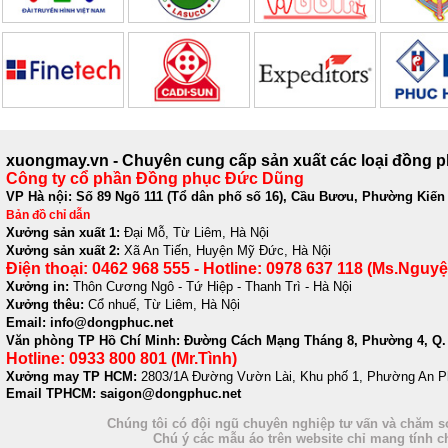
xuongmay.vn - Chuyên cung cấp sản xuất các loại đồng 
Công ty cổ phần Đồng phục Đức Dũng
VP Hà nội: Số 89 Ngõ 111 (Tổ dân phố số 16), Cầu Bươu, Phường Kiến
Bản đồ chỉ dẫn
Xưởng sản xuất 1:
Đại Mỗ, Từ Liêm, Hà Nội
Xưởng sản xuất 2:
Xã An Tiến, Huyện Mỹ Đức, Hà Nội
Điện thoại: 0462 968 555 - Hotline: 0978 637 118 (Ms.Nguyệ
Xưởng in:
Thôn Cương Ngô - Tứ Hiệp - Thanh Trì - Hà Nội
Xưởng thêu:
Cổ nhuế, Từ Liêm, Hà Nội
Email: info@dongphuc.net
Văn phòng TP Hồ Chí Minh:
Đường Cách Mạng Tháng 8, Phường 4, Q. 
Hotline: 0933 800 801 (Mr.Tình)
Xưởng may TP HCM:
2803/1A Đường Vườn Lài, Khu phố 1, Phường An P
Email TPHCM: saigon@dongphuc.net
Chúng tôi có đội ngũ chuyên nghiệp tư vấn và chăm só
Chú ý các mẫu áo trên website chỉ mang tính 