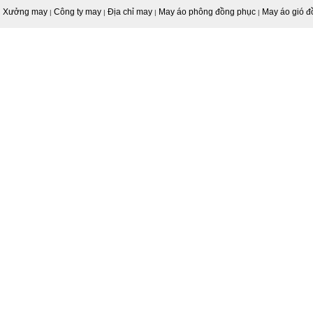
Xưởng may
Công ty may
Địa chỉ may
May áo phông đồng phục
May áo gió đ
|
|
|
|