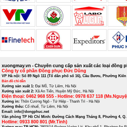
xuongmay.vn - Chuyên cung cấp sản xuất các loại đồng 
Công ty cổ phần Đồng phục Đức Dũng
VP Hà nội: Số 89 Ngõ 111 (Tổ dân phố số 16), Cầu Bươu, Phường Kiến
Bản đồ chỉ dẫn
Xưởng sản xuất 1:
Đại Mỗ, Từ Liêm, Hà Nội
Xưởng sản xuất 2:
Xã An Tiến, Huyện Mỹ Đức, Hà Nội
Điện thoại: 0462 968 555 - Hotline: 0978 637 118 (Ms.Nguyệ
Xưởng in:
Thôn Cương Ngô - Tứ Hiệp - Thanh Trì - Hà Nội
Xưởng thêu:
Cổ nhuế, Từ Liêm, Hà Nội
Email: info@dongphuc.net
Văn phòng TP Hồ Chí Minh:
Đường Cách Mạng Tháng 8, Phường 4, Q. 
Hotline: 0933 800 801 (Mr.Tình)
Xưởng may TP HCM:
2803/1A Đường Vườn Lài, Khu phố 1, Phường An P