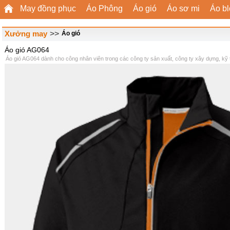
May đồng phục
Áo Phông
Áo gió
Áo sơ mi
Áo b
Xưởng may
>>
Áo gió
Áo gió AG064
Áo gió AG064 dành cho công nhân viên trong các công ty sản xuất, công ty xây dựng, kỹ 