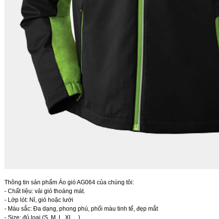
Thông tin sản phẩm Áo gió AG064 của chúng tôi:
- Chất liệu: vải gió thoáng mát.
- Lớp lót: Nỉ, gió hoặc lưới
- Màu sắc: Đa dạng, phong phú, phối màu tinh tế, đẹp mắt
- Size: đủ loại (S, M, L, XL ...)