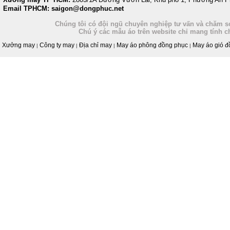
Email TPHCM: saigon@dongphuc.net
Chúng tôi có đội ngũ chuyên nghiệp tư vấn và chăm só
Chú ý các mẫu áo trên website chỉ mang tính 
Xưởng may
Công ty may
Địa chỉ may
May áo phông đồng phục
May áo gió đ
|
|
|
|